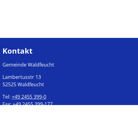
Kontakt
Gemeinde Waldfeucht
Lambertusstr
13
52525
Waldfeucht
Tel:
+49 2455 399-0
Fax:
+49 2455 399-177
Öffnungszeiten
Montags bis Freitags