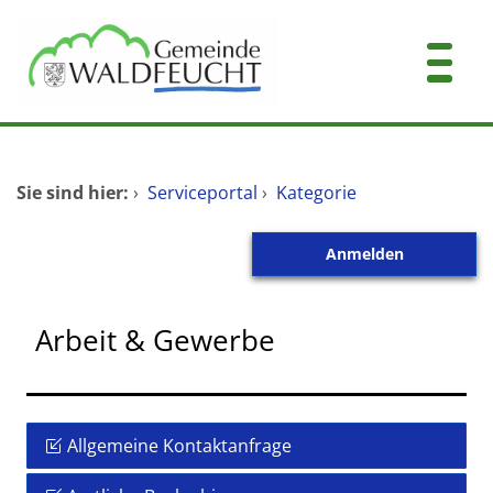
Zum Header
Zum Hauptinhalt
Zum Footer
Zum Hauptinhalt springen
Startseite
Sie sind hier:
›
Serviceportal
›
Kategorie
Dienstleistungen A-Z
Anmelden
Mitarbeitende A-Z
Kontakt
Arbeit & Gewerbe
Allgemeine Kontaktanfrage