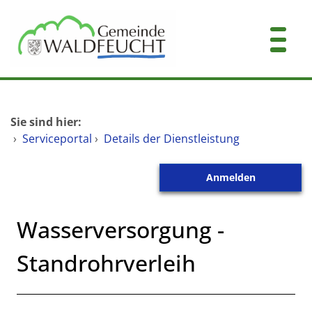
Zum Header
Zum Hauptinhalt
Zum Footer
Zum Hauptinhalt springen
Startseite
Sie sind hier:
Dienstleistungen A-Z
›
Serviceportal
›
Details der Dienstleistung
Mitarbeitende A-Z
Anmelden
Kontakt
Wasserversorgung -
Standrohrverleih