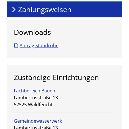
Zahlungsweisen
Downloads
Antrag Standrohr
Zuständige Einrichtungen
Fachbereich Bauen
Straße:
Hausnummer:
Lambertusstraße
13
PLZ:
Ort:
52525
Waldfeucht
Gemeindewasserwerk
Straße:
Hausnummer:
Lambertusstraße
13