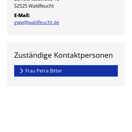
PLZ:
Ort:
52525
Waldfeucht
E-Mail:
gww@waldfeucht.de
Zuständige Kontaktpersonen
Frau Petra Bitter