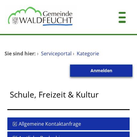
Zum Header
Zum Hauptinhalt
Zum Footer
Zum Hauptinhalt springen
Startseite
Sie sind hier:
›
Serviceportal
›
Kategorie
Dienstleistungen A-Z
Anmelden
Mitarbeitende A-Z
Kontakt
Schule, Freizeit & Kultur
Allgemeine Kontaktanfrage