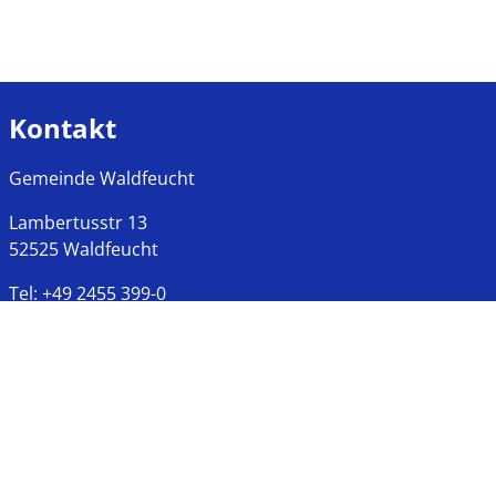
Kontakt
Gemeinde Waldfeucht
Lambertusstr
13
52525
Waldfeucht
Tel:
+49 2455 399-0
Fax:
+49 2455 399-177
Öffnungszeiten
Montags bis Freitags
8:00 bis 12:00 Uhr
Mittwochs, Nachmittags