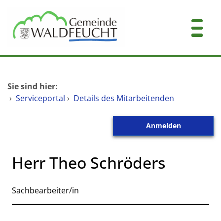
Zum Header
Zum Hauptinhalt
Zum Footer
Zum Hauptinhalt springen
Startseite
Sie sind hier:
Dienstleistungen A-Z
›
Serviceportal
›
Details des Mitarbeitenden
Mitarbeitende A-Z
Anmelden
Kontakt
Herr Theo Schröders
Sachbearbeiter/in