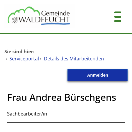
Zum Header
Zum Hauptinhalt
Zum Footer
Zum Hauptinhalt springen
Startseite
Sie sind hier:
Dienstleistungen A-Z
›
Serviceportal
›
Details des Mitarbeitenden
Mitarbeitende A-Z
Anmelden
Kontakt
Frau Andrea Bürschgens
Sachbearbeiter/in