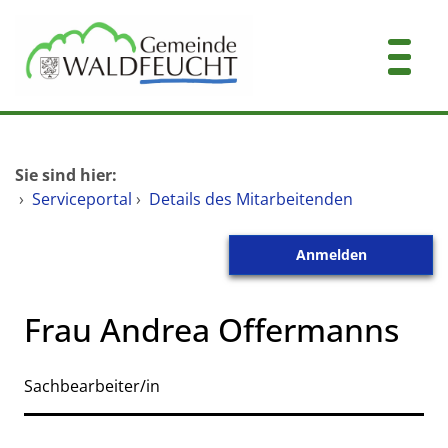
Zum Header
Zum Hauptinhalt
Zum Footer
Zum Hauptinhalt springen
Startseite
Sie sind hier:
Dienstleistungen A-Z
›
Serviceportal
›
Details des Mitarbeitenden
Mitarbeitende A-Z
Anmelden
Kontakt
Frau Andrea Offermanns
Sachbearbeiter/in