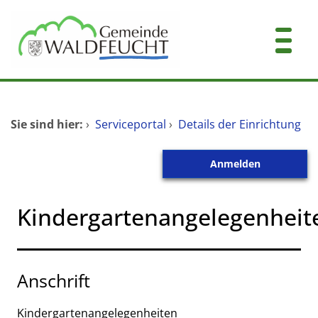
Zum Header
Zum Hauptinhalt
Zum Footer
Zum Hauptinhalt springen
Startseite
Sie sind hier:
›
Serviceportal
›
Details der Einrichtung
Dienstleistungen A-Z
Anmelden
Mitarbeitende A-Z
Kontakt
Kindergartenangelegenheit
Anschrift
Kindergartenangelegenheiten