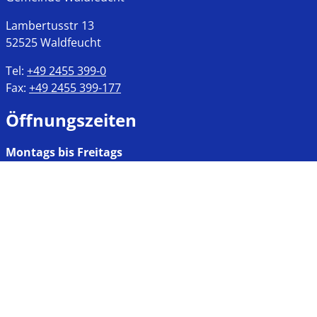
Lambertusstr
13
52525
Waldfeucht
Tel:
+49 2455 399-0
Fax:
+49 2455 399-177
Öffnungszeiten
Montags bis Freitags
8:00 bis 12:00 Uhr
Mittwochs, Nachmittags
13:30 bis 17:30 Uhr
Links
Impressum
Datenschutz
Kontakt