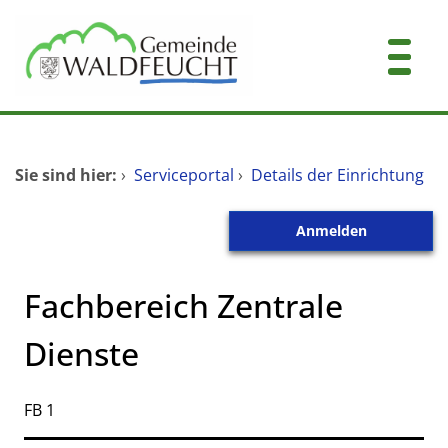
Zum Header
Zum Hauptinhalt
Zum Footer
Zum Hauptinhalt springen
Startseite
Sie sind hier:
›
Serviceportal
›
Details der Einrichtung
Dienstleistungen A-Z
Anmelden
Mitarbeitende A-Z
Kontakt
Fachbereich Zentrale
Dienste
Kurzbezeichnung
FB 1