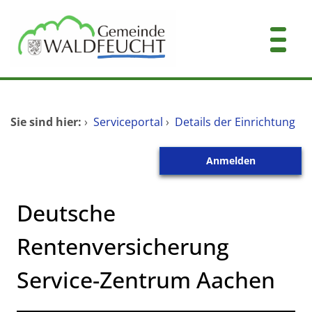
Zum Header
Zum Hauptinhalt
Zum Footer
Zum Hauptinhalt springen
Startseite
Sie sind hier:
›
Serviceportal
›
Details der Einrichtung
Dienstleistungen A-Z
Anmelden
Mitarbeitende A-Z
Kontakt
Deutsche
Rentenversicherung
Service-Zentrum Aachen