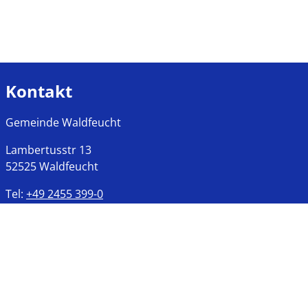
Kontakt
Gemeinde Waldfeucht
Lambertusstr
13
52525
Waldfeucht
Tel:
+49 2455 399-0
Fax:
+49 2455 399-177
Öffnungszeiten
Montags bis Freitags
8:00 bis 12:00 Uhr