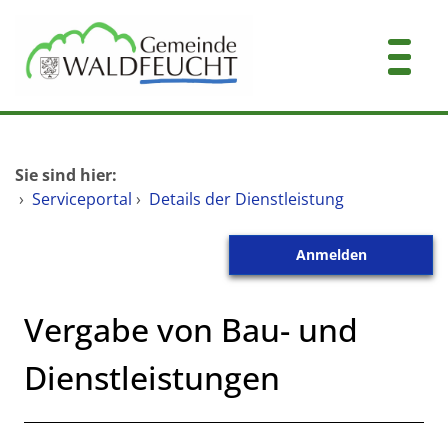
Zum Header
Zum Hauptinhalt
Zum Footer
Zum Hauptinhalt springen
Startseite
Sie sind hier:
Dienstleistungen A-Z
›
Serviceportal
›
Details der Dienstleistung
Mitarbeitende A-Z
Anmelden
Kontakt
Vergabe von Bau- und
Dienstleistungen