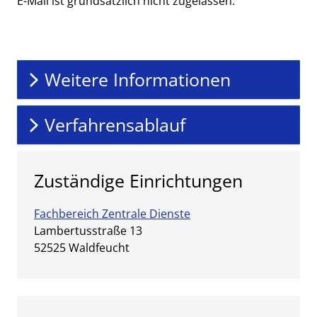
E-Mail ist grundsätzlich nicht zugelassen.
Weitere Informationen
Verfahrensablauf
Zuständige Einrichtungen
Fachbereich Zentrale Dienste
Straße:
Hausnummer:
Lambertusstraße
13
PLZ:
Ort:
52525
Waldfeucht