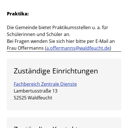
Praktika:
Die Gemeinde bietet Praktikumsstellen u. a. für
Schülerinnen und Schüler an.
Bei Fragen wenden Sie sich hier bitte per E-Mail an
Frau Offermanns (
a.offermanns@waldfeucht.de
)
Zuständige Einrichtungen
Fachbereich Zentrale Dienste
Straße:
Hausnummer:
Lambertusstraße
13
PLZ:
Ort:
52525
Waldfeucht