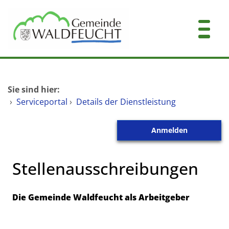
Zum Header
Zum Hauptinhalt
Zum Footer
Zum Hauptinhalt springen
Startseite
Sie sind hier:
Dienstleistungen A-Z
›
Serviceportal
›
Details der Dienstleistung
Mitarbeitende A-Z
Anmelden
Kontakt
Stellenausschreibungen
Kurzbeschreibung
Die Gemeinde Waldfeucht als Arbeitgeber