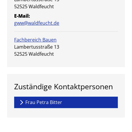
PLZ:
Ort:
52525
Waldfeucht
E-Mail:
gww@waldfeucht.de
Fachbereich Bauen
Straße:
Hausnummer:
Lambertusstraße
13
PLZ:
Ort:
52525
Waldfeucht
Zuständige Kontaktpersonen
Frau Petra Bitter