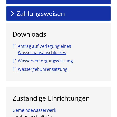
Zahlungsweisen
Downloads
Antrag auf Verlegung eines
Wasserhausanschlusses
Wasserversorgungssatzung
Wassergebührensatzung
Zuständige Einrichtungen
Gemeindewasserwerk
Straße:
Hausnummer:
Lambertusstraße
13