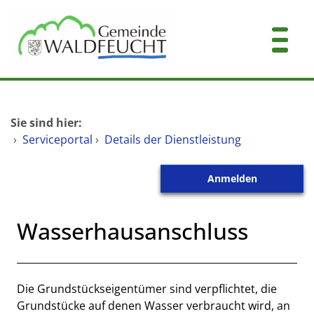
Zum Header
Zum Hauptinhalt
Zum Footer
Zum Hauptinhalt springen
Startseite
Sie sind hier:
Dienstleistungen A-Z
›
Serviceportal
›
Details der Dienstleistung
Mitarbeitende A-Z
Anmelden
Kontakt
Wasserhausanschluss
Beschreibung
Die Grundstückseigentümer sind verpflichtet, die
Grundstücke auf denen Wasser verbraucht wird, an