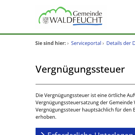
Zum Header
Zum Hauptinhalt
Zum Footer
Zum Hauptinhalt springen
Startseite
Sie sind hier:
›
Serviceportal
›
Details der 
Dienstleistungen A-Z
Vergnügungssteuer
Mitarbeitende A-Z
Kontakt
Beschreibung
Die Vergnügungssteuer ist eine örtliche Au
Vergnügungssteuersatzung der Gemeinde Wa
Vergnügungssteuer hauptsächlich für den B
erhoben.
Erforderliche Unterlagen