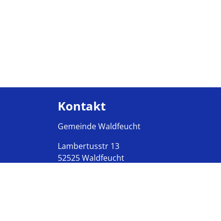
Kontakt
Gemeinde Waldfeucht
Lambertusstr
13
52525
Waldfeucht
Tel:
+49 2455 399-0
Fax:
+49 2455 399-177