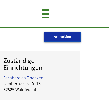
Anmelden
Zuständige
Einrichtungen
Fachbereich Finanzen
Straße:
Hausnummer:
Lambertusstraße
13
PLZ:
Ort:
52525
Waldfeucht