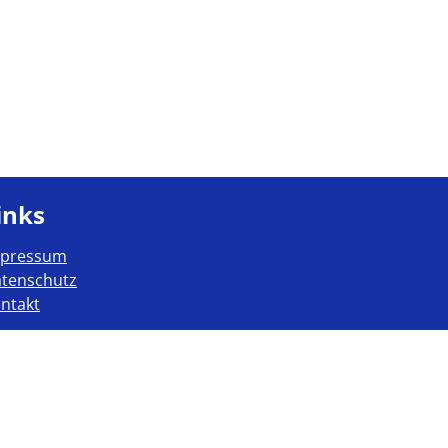
inks
mpressum
tenschutz
ntakt