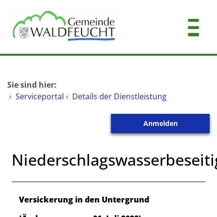
Zum Header
Zum Hauptinhalt
Zum Footer
Zum Hauptinhalt springen
Startseite
Sie sind hier:
Dienstleistungen A-Z
›
Serviceportal
›
Details der Dienstleistung
Mitarbeitende A-Z
Anmelden
Kontakt
Niederschlagswasserbeseit
Beschreibung
Versickerung in den Untergrund