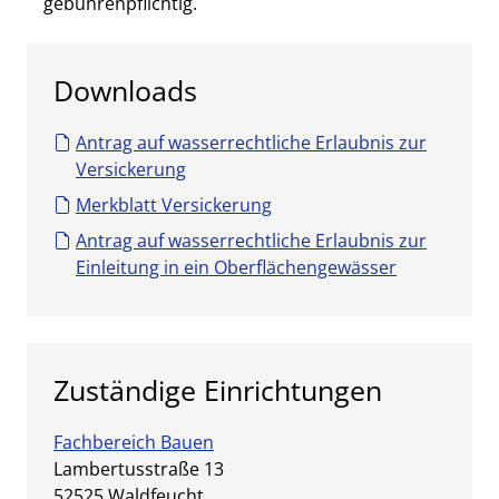
gebührenpflichtig.
Downloads
Antrag auf wasserrechtliche Erlaubnis zur
Versickerung
Merkblatt Versickerung
Antrag auf wasserrechtliche Erlaubnis zur
Einleitung in ein Oberflächengewässer
Zuständige Einrichtungen
Fachbereich Bauen
Straße:
Hausnummer:
Lambertusstraße
13
PLZ:
Ort:
52525
Waldfeucht