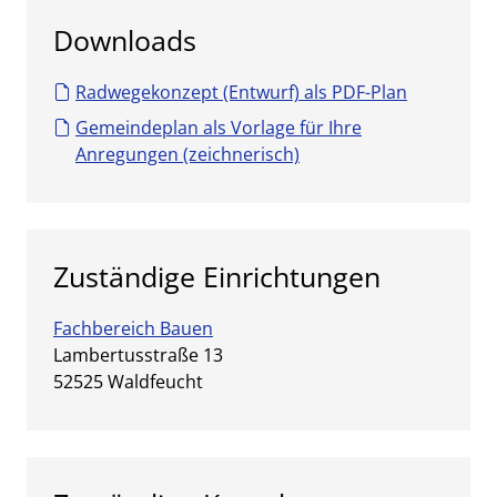
Downloads
Radwegekonzept (Entwurf) als PDF-Plan
Gemeindeplan als Vorlage für Ihre
Anregungen (zeichnerisch)
Zuständige Einrichtungen
Fachbereich Bauen
Straße:
Hausnummer:
Lambertusstraße
13
PLZ:
Ort:
52525
Waldfeucht