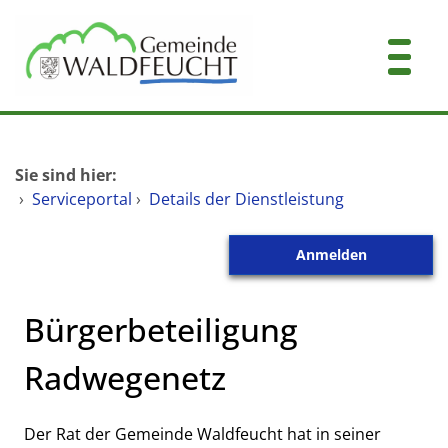
Zum Header
Zum Hauptinhalt
Zum Footer
Zum Hauptinhalt springen
Startseite
Sie sind hier:
Dienstleistungen A-Z
›
Serviceportal
›
Details der Dienstleistung
Mitarbeitende A-Z
Anmelden
Kontakt
Bürgerbeteiligung
Radwegenetz
Kurzbeschreibung
Der Rat der Gemeinde Waldfeucht hat in seiner