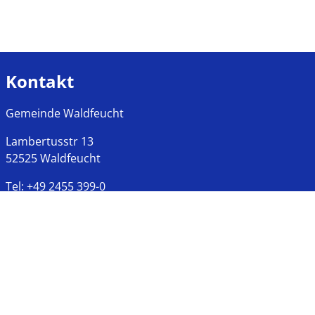
Kontakt
Gemeinde Waldfeucht
Lambertusstr
13
52525
Waldfeucht
Tel:
+49 2455 399-0
Fax:
+49 2455 399-177
Öffnungszeiten
Montags bis Freitags
8:00 bis 12:00 Uhr
Mittwochs, Nachmittags