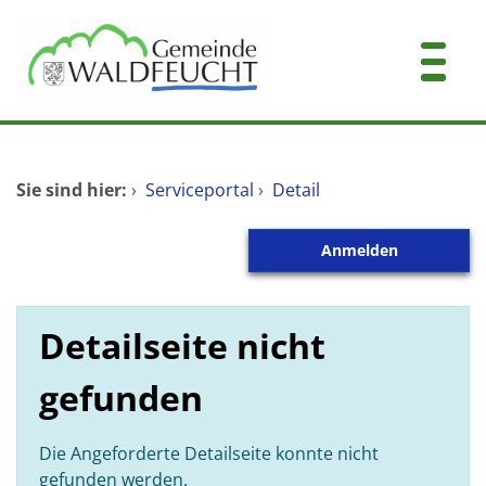
Zum Header
Zum Hauptinhalt
Zum Footer
Zum Hauptinhalt springen
Startseite
Sie sind hier:
›
Serviceportal
›
Detail
Dienstleistungen A-Z
Anmelden
Mitarbeitende A-Z
Kontakt
Detailseite nicht
gefunden
Die Angeforderte Detailseite konnte nicht
gefunden werden.